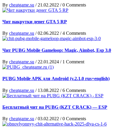
By
cheatgame.su
/
21.02.2022
/
0 Comments
Чит накрутки денег GTA 5 RP
By
cheatgame.su
/
02.06.2022
/
4 Comments
Чит PUBG Mobile Gameloop: Magic, Aimbot, Esp 3.0
By
cheatgame.su
/
22.01.2024
/
1 Comment
PUBG Mobile APK для Android (v.2.1.0 rus+english)
By
cheatgame.su
/
13.08.2022
/
6 Comments
Бесплатный чит на PUBG (KZT CRACK) — ESP
By
cheatgame.su
/
03.02.2022
/
0 Comments