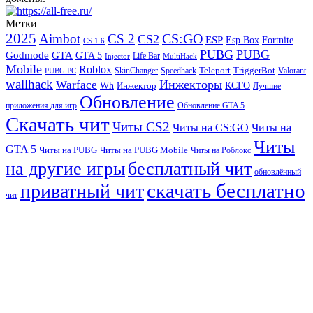
Метки
2025
CS:GO
Aimbot
CS 2
CS2
ESP
Fortnite
Esp Box
CS 1.6
PUBG
PUBG
GTA
Godmode
GTA 5
Life Bar
Injector
MultiHack
Mobile
Roblox
Teleport
TriggerBot
SkinChanger
Speedhack
Valorant
PUBG PC
wallhack
Инжекторы
Warface
Wh
Инжектор
КСГО
Лучшие
Обновление
Обновление GTA 5
приложения для игр
Скачать чит
Читы CS2
Читы на CS:GO
Читы на
Читы
GTA 5
Читы на PUBG
Читы на PUBG Mobile
Читы на Роблокс
на другие игры
бесплатный чит
обновлённый
скачать бесплатно
приватный чит
чит