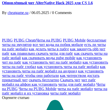
Обновлённый чит AlterNative Hack 2025 для CS 1.6
By
cheatgame.su
/
06.05.2025
/
0 Comments
PUBG
PUBG CheatsЧиты на PUBG
PUBG Mobile
бесплатные
читы на эмулятор
все чит коды на побик мобале
есть ли читы
на пабг мобайл
как делать читы в пабге
как закинуть obb чит
пабг
как правильно скачать читы для пабг
как скачать читы на
пабг мобай
как скачивать моды pubg mobile
как установить
чит на пабг
как установить чит на пабг мобайл
как установить
читы на пабг глобал
как установить читы на пабг мобайл
как
установить читы на пабг мобайл на андроид
как установить
читы на пабг чтобы они работали
как читерством достать
приватный чит
скачать бесплатно
Скачать чит
чит пабг
мобайл на айфон как установить
читы для пабг мобайл
Читы
на PUBG
Читы на PUBG Mobile
читы на пабг мобайл
читы на
пабг мобайл и их установка
читы пабг мобайл
Оцените статью