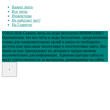
Важно знать
Все читы
Инжекторы
Не работает чит?
На Главную
©2014-2026 Скачать читы на игры бесплатно ВНИМАНИЕ!
Напоминаем, что все читы и коды бесплатные, предназначены
только для ознакомительных целей и взяты из свободного
доступа или присланы читателями и посетителями сайта. Все
права на них принадлежат их авторам и предоставлены
исключительно для информации. Администраторы сайта не
несут ответственности за материалы, размещенные на сайте.