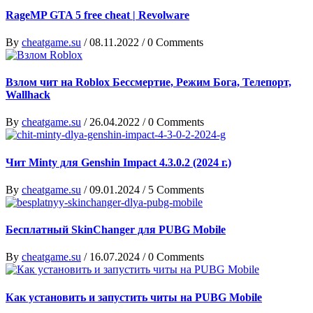
RageMP GTA 5 free cheat | Revolware
By
cheatgame.su
/
08.11.2022
/
0 Comments
Взлом чит на Roblox Бессмертие, Режим Бога, Телепорт,
Wallhack
By
cheatgame.su
/
26.04.2022
/
0 Comments
Чит Minty для Genshin Impact 4.3.0.2 (2024 г.)
By
cheatgame.su
/
09.01.2024
/
5 Comments
Бесплатный SkinChanger для PUBG Mobile
By
cheatgame.su
/
16.07.2024
/
0 Comments
Как установить и запустить читы на PUBG Mobile