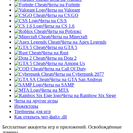
Читы на Fortnite
Читы на Valorant
Читы на CS:GO
Читы на CS:S
Читы на CS 1.6
Читы на Роблокс
Читы на Minecraft
Читы на Apex Legends
Читы на GTA 5
Читы на Rust
Читы на Dota 2
Читы на Among Us
Читы на Call Of Duty
Читы на Cyberpunk 2077
Читы на GTA San Andreas
Читы на SAMP
Читы на МТА
Читы на Rainbow Six Siege
Читы на другие игры
Инжекторы
Трейнеры для игр
Как открыть чит-файл .dll
Бесплатные аккаунты игр и приложений. Освобождённые
домены.