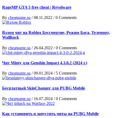
RageMP GTA 5 free cheat | Revolware
By
cheatgame.su
/
08.11.2022
/
0 Comments
Взлом чит на Roblox Бессмертие, Режим Бога, Телепорт,
Wallhack
By
cheatgame.su
/
26.04.2022
/
0 Comments
Чит Minty для Genshin Impact 4.3.0.2 (2024 г.)
By
cheatgame.su
/
09.01.2024
/
5 Comments
Бесплатный SkinChanger для PUBG Mobile
By
cheatgame.su
/
16.07.2024
/
0 Comments
Как установить и запустить читы на PUBG Mobile