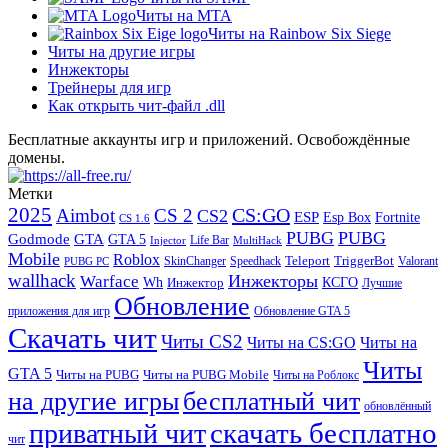
Читы на МТА
Читы на Rainbow Six Siege
Читы на другие игры
Инжекторы
Трейнеры для игр
Как открыть чит-файл .dll
Бесплатные аккаунты игр и приложений. Освобождённые
домены.
Метки
2025
CS:GO
Aimbot
CS 2
CS2
ESP
Fortnite
Esp Box
CS 1.6
PUBG
PUBG
GTA
Godmode
GTA 5
Life Bar
Injector
MultiHack
Mobile
Roblox
Teleport
TriggerBot
SkinChanger
Speedhack
Valorant
PUBG PC
wallhack
Инжекторы
Warface
Wh
Инжектор
КСГО
Лучшие
Обновление
Обновление GTA 5
приложения для игр
Скачать чит
Читы CS2
Читы на CS:GO
Читы на
Читы
GTA 5
Читы на PUBG
Читы на PUBG Mobile
Читы на Роблокс
на другие игры
бесплатный чит
обновлённый
скачать бесплатно
приватный чит
чит