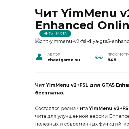
Чит YimMenu v
Enhanced Onli
ЧИТЫ НА GTA
АВТОР
ПРОСМОТР
cheatgame.su
848
Чит YimMenu v2+FSL для GTA5 Enhan
бесплатно.
Состоялся релиз чита
YimMenu v2+FS
чита для улучшенной версии Enhanced
полезных и современных функций, к