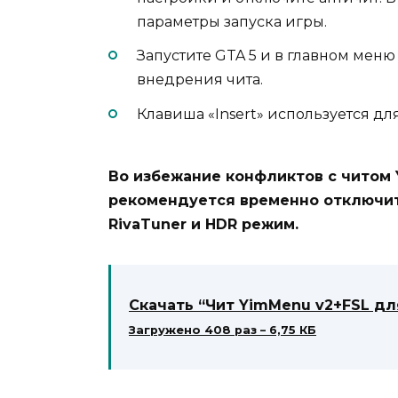
параметры запуска игры.
Запустите GTA 5 и в главном мен
внедрения чита.
Клавиша «Insert» используется дл
Во избежание конфликтов с читом 
рекомендуется временно отключить
RivaTuner и HDR режим.
Скачать “Чит YimMenu v2+FSL дл
Загружено 408 раз – 6,75 КБ