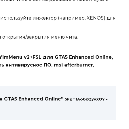
ю используйте инжектор (например, XENOS) для
я открытия/закрытия меню чита.
YimMenu v2+FSL для GTA5 Enhanced Online,
 антивирусное ПО, msi afterburner,
я GTA5 Enhanced Online”
5FgTtAo8xQyvXOY –