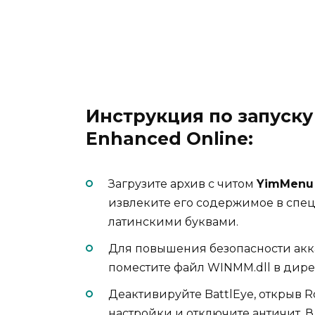
Инструкция по запуску
Enhanced Online:
Загрузите архив с читом
YimMenu 
извлеките его содержимое в спе
латинскими буквами.
Для повышения безопасности аккаун
поместите файл WINMM.dll в дире
Деактивируйте BattlEye, открыв R
настройки и отключите античит. В 