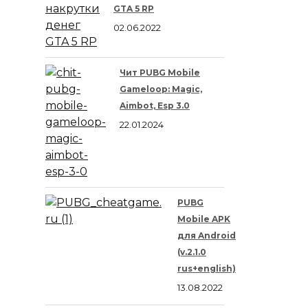
GTA 5 RP
02.06.2022
Чит PUBG Mobile
Gameloop: Magic,
Aimbot, Esp 3.0
22.01.2024
PUBG
Mobile APK
для Android
(v.2.1.0
rus+english)
13.08.2022