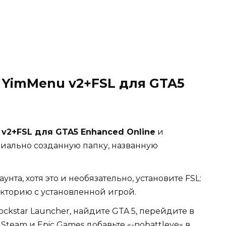
 YimMenu v2+FSL для GTA5
v2+FSL для GTA5 Enhanced Online
и
циально созданную папку, названную
та, хотя это и необязательно, установите FSL:
кторию с установленной игрой.
ockstar Launcher, найдите GTA 5, перейдите в
Steam и Epic Games добавьте «-nobattleye» в