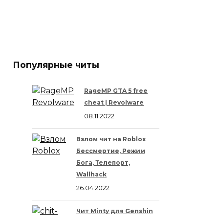
Популярные читы
RageMP GTA 5 free
cheat | Revolware
08.11.2022
Взлом чит на Roblox
Бессмертие, Режим
Бога, Телепорт,
Wallhack
26.04.2022
Чит Minty для Genshin