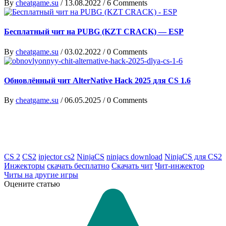
By
cheatgame.su
/
13.08.2022
/
6 Comments
Бесплатный чит на PUBG (KZT CRACK) — ESP
By
cheatgame.su
/
03.02.2022
/
0 Comments
Обновлённый чит AlterNative Hack 2025 для CS 1.6
By
cheatgame.su
/
06.05.2025
/
0 Comments
CS 2
CS2
injector cs2
NinjaCS
ninjacs download
NinjaCS для CS2
Инжекторы
скачать бесплатно
Скачать чит
Чит-инжектор
Читы на другие игры
Оцените статью