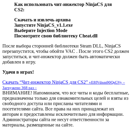
Как использовать чит-инжектор NinjaCS для
CS2:
Скачать и извлечь архива
Запустите NinjaCS_v1.1.exe
Выберите Injection Mode
Посмотрите свою библиотеку Cheat.dll
После выбора сторонней библиотеки Steam DLL, NinjaCS
перезапустится, чтобы обойти VAC . После этого CS2 должен
запуститься, и чит-инжектор должен быть автоматически
добавлен в игру.
Удачи в играх!
Скачать “Чит-инжектор NinjaCS для CS2”
vE8IVdnm90QsGVy –
Загружено 368 раз –
ВНИМАНИЕ! Напоминаем, что все читы и коды бесплатные,
предназначены только для ознакомительных целей и взяты из
свободного доступа или присланы читателями и
посетителями сайта. Все права на них принадлежат их
авторам и предоставлены исключительно для информации.
Администраторы сайта не несут ответственности за
материалы, размещенные на сайте.