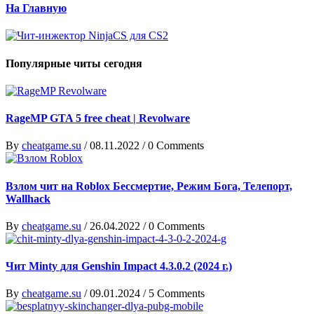
На Главную
Популярные читы сегодня
RageMP GTA 5 free cheat | Revolware
By
cheatgame.su
/
08.11.2022
/
0 Comments
Взлом чит на Roblox Бессмертие, Режим Бога, Телепорт,
Wallhack
By
cheatgame.su
/
26.04.2022
/
0 Comments
Чит Minty для Genshin Impact 4.3.0.2 (2024 г.)
By
cheatgame.su
/
09.01.2024
/
5 Comments