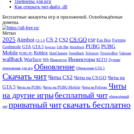
Трейнеры для игр
Как открыть чит-файл .dll
Бесплатные аккаунты игр и приложений. Освобождённые
домены.
Метки
2025
CS:GO
Aimbot
CS 2
CS2
ESP
Fortnite
Esp Box
CS 1.6
PUBG
PUBG
GTA
Godmode
GTA 5
Life Bar
Injector
MultiHack
Mobile
Roblox
Teleport
TriggerBot
SkinChanger
Speedhack
Valorant
PUBG PC
wallhack
Инжекторы
Warface
Wh
Инжектор
КСГО
Лучшие
Обновление
Обновление GTA 5
приложения для игр
Скачать чит
Читы CS2
Читы на CS:GO
Читы на
Читы
GTA 5
Читы на PUBG
Читы на PUBG Mobile
Читы на Роблокс
на другие игры
бесплатный чит
обновлённый
скачать бесплатно
приватный чит
чит