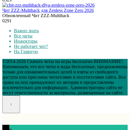
Чит ZZZ-Multihack для Zenless Zone Zero 2026
Обновленный Чит ZZZ-Multihack
0
291
Важно знать
Все читы
Инжекторы
Не работает чит?
На Главную
©2014-2026 Скачать читы на игры бесплатно ВНИМАНИЕ!
Напоминаем, что все читы и коды бесплатные, предназначены
только для ознакомительных целей и взяты из свободного
доступа или присланы читателями и посетителями сайта. Все
права на них принадлежат их авторам и предоставлены
исключительно для информации. Администраторы сайта не
несут ответственности за материалы, размещенные на сайте.