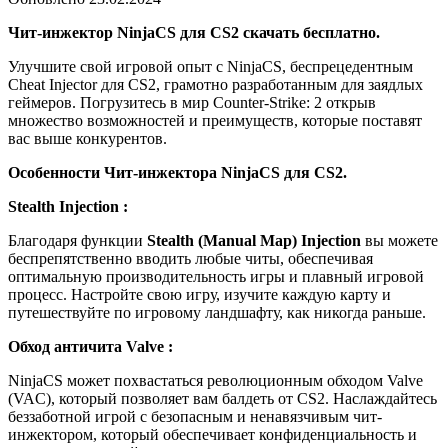
Чит-инжектор NinjaCS для CS2 скачать бесплатно.
Улучшите свой игровой опыт с NinjaCS, беспрецедентным
Cheat Injector для CS2, грамотно разработанным для заядлых
геймеров. Погрузитесь в мир Counter-Strike: 2 открыв
множество возможностей и преимуществ, которые поставят
вас выше конкурентов.
Особенности Чит-инжектора NinjaCS для CS2.
Stealth Injection :
Благодаря функции
Stealth (Manual Map) Injection
вы можете
беспрепятственно вводить любые читы, обеспечивая
оптимальную производительность игры и плавный игровой
процесс. Настройте свою игру, изучите каждую карту и
путешествуйте по игровому ландшафту, как никогда раньше.
Обход античита Valve :
NinjaCS может похвастаться революционным обходом Valve
(VAC), который позволяет вам балдеть от CS2. Наслаждайтесь
беззаботной игрой с безопасным и ненавязчивым чит-
инжектором, который обеспечивает конфиденциальность и